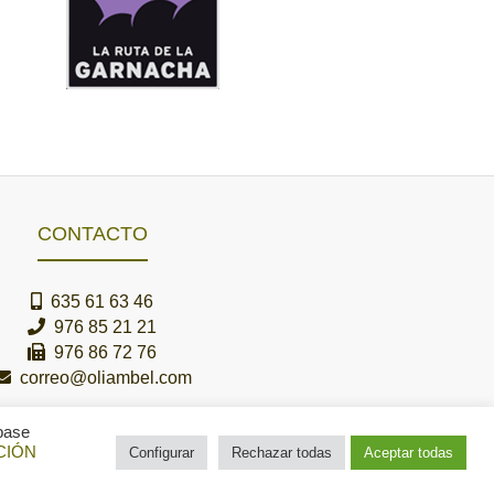
CONTACTO
635 61 63 46
976 85 21 21
976 86 72 76
correo@oliambel.com
 base
CIÓN
Configurar
Rechazar todas
Aceptar todas