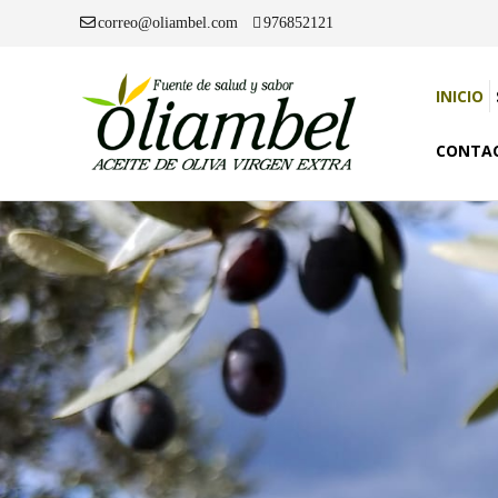
correo@oliambel.com
976852121
INICIO
CONTA