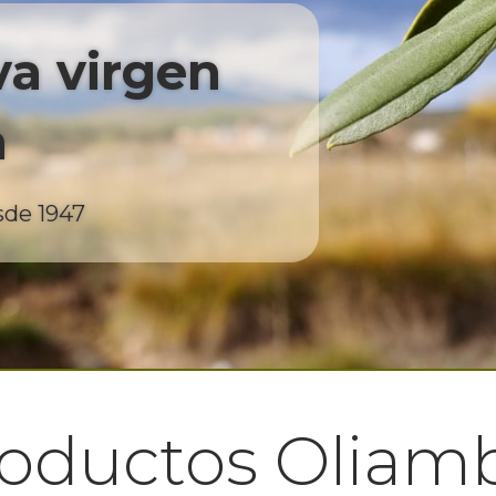
va virgen
a
sde 1947
oductos Oliam