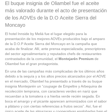
El buque insignia de Oliambel fue el aceite
más valorado durante el acto de presentación
de los AOVEs de la D.O Aceite Sierra del
Moncayo
El hotel Innside by Meliá fue el lugar elegido para la
presentación de los mejores AOVEs producidos bajo el amparo
de la D.O.P Aceite Sierra del Moncayo en la campaña que
acaba de finalizar. Allí, ante prensa especializada, prescriptores
del sector agroalimentario y reputados chefs de restaurantes
contrastados de la comunidad, el
Montejarén Premium
de
Oliambel fue el gran protagonista.
En una de las campañas más complicadas de los últimos años
debido a la sequía y a los altos precios alcanzados por el AOVE
en el mercado, Oliambel ha presentado a través de su buque
insignia Montejarén un “
coupage
de Empeltre y Arbequina de
recolección temprana, con caracteres verdes en nariz que
recuerdan a la tomatera o a hierba verde recién segada. En
boca el amargo y el picante aparecen armonizados con el sabor
a plátano y con ciertas referencias a frutos secos”. Así, fue el
único aceite de las almazaras y cooperativas englobadas bajo el